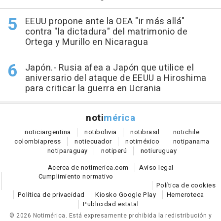
EEUU propone ante la OEA "ir más allá"
contra "la dictadura" del matrimonio de
Ortega y Murillo en Nicaragua
Japón.- Rusia afea a Japón que utilice el
aniversario del ataque de EEUU a Hiroshima
para criticar la guerra en Ucrania
noti
mérica
notici
argentina
noti
bolivia
noti
brasil
noti
chile
colombia
press
noti
ecuador
noti
méxico
noti
panama
noti
paraguay
noti
perú
noti
uruguay
Acerca de notimerica.com
Aviso legal
Cumplimiento normativo
Política de cookies
Política de privacidad
Kiosko Google Play
Hemeroteca
Publicidad estatal
© 2026 Notimérica.
Está expresamente prohibida la redistribución y