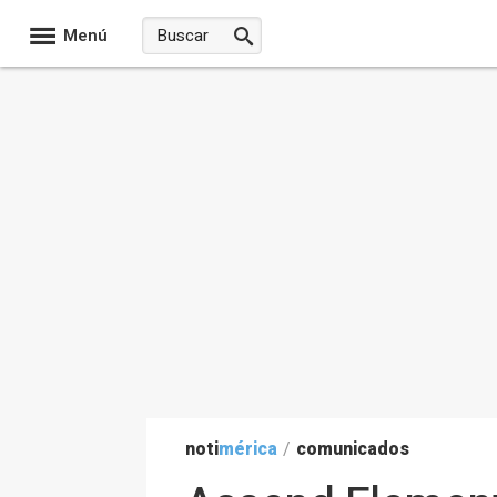
Menú
noti
mérica
/
comunicados