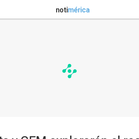
noti
mérica