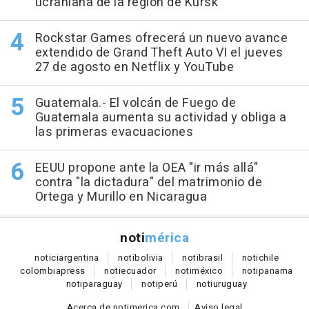
ucraniana de la región de Kursk
Rockstar Games ofrecerá un nuevo avance
extendido de Grand Theft Auto VI el jueves
27 de agosto en Netflix y YouTube
Guatemala.- El volcán de Fuego de
Guatemala aumenta su actividad y obliga a
las primeras evacuaciones
EEUU propone ante la OEA "ir más allá"
contra "la dictadura" del matrimonio de
Ortega y Murillo en Nicaragua
noti
mérica
notici
argentina
noti
bolivia
noti
brasil
noti
chile
colombia
press
noti
ecuador
noti
méxico
noti
panama
noti
paraguay
noti
perú
noti
uruguay
Acerca de notimerica.com
Aviso legal