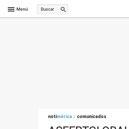
Menú
noti
mérica
/
comunicados