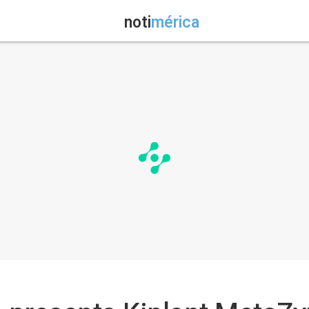
noti
mérica