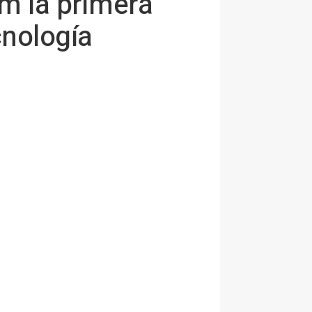
m la primera
cnología