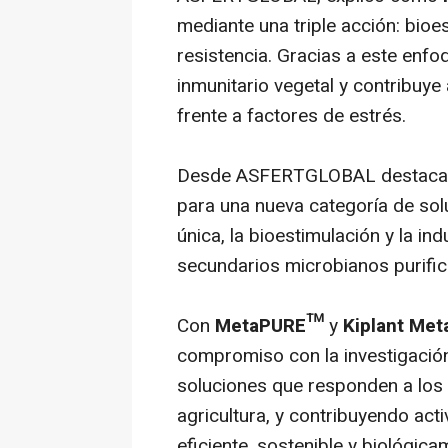
mediante una triple acción: bioe
resistencia. Gracias a este enfoq
inmunitario vegetal y contribuy
frente a factores de estrés.
Desde ASFERTGLOBAL destacan q
para una nueva categoría de so
única, la bioestimulación y la i
secundarios microbianos purific
Con
MetaPURE™
y
Kiplant Me
compromiso con la investigación,
soluciones que responden a los 
agricultura, y contribuyendo ac
eficiente, sostenible y biológic