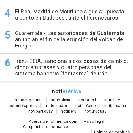
El Real Madrid de Mourinho sigue su puesta
a punto en Budapest ante el Ferencvaros
Guatemala.- Las autoridades de Guatemala
anuncian el fin de la erupción del volcán de
Fuego
Irán.- EEUU sanciona a dos casas de cambio,
cinco empresas y cuatro personas del
sistema bancario "fantasma" de Irán
noti
mérica
notici
argentina
noti
bolivia
noti
brasil
noti
chile
colombia
press
noti
ecuador
noti
méxico
noti
panama
noti
paraguay
noti
perú
noti
uruguay
Acerca de notimerica.com
Aviso legal
Cumplimiento normativo
Política de cookies