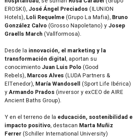
hospitalidad
, se suman
Rosa Carabel
(Grupo
EROSKI),
José Ángel Preciados
(ILUNION
Hotels),
Loli Requelme
(Grupo La Mafia),
Bruno
González Calvo
(Grosso Napoletano) y
Josep
Graells March
(Vallformosa).
Desde la
innovación, el marketing y la
transformación digital
, aportan su
conocimiento
Juan Luis Polo
(Good
Rebels),
Marcos Alves
(LUDA Partners &
ElTenedor),
María Wandosell
(Sport Life Ibérica)
y
Armando Prados
(inversor y exCEO de AIRE
Ancient Baths Group).
Y en el terreno de la
educación, sostenibilidad e
impacto positivo
, destacan
Marta Muñiz
Ferrer
(Schiller International University)