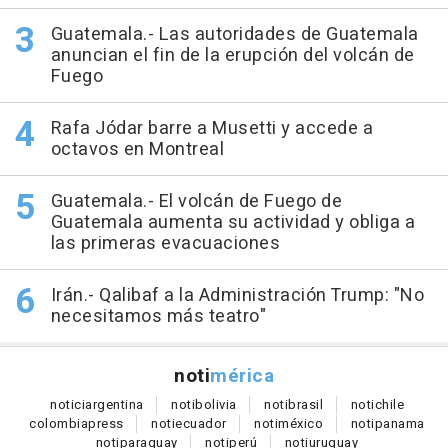
Guatemala.- Las autoridades de Guatemala
anuncian el fin de la erupción del volcán de
Fuego
Rafa Jódar barre a Musetti y accede a
octavos en Montreal
Guatemala.- El volcán de Fuego de
Guatemala aumenta su actividad y obliga a
las primeras evacuaciones
Irán.- Qalibaf a la Administración Trump: "No
necesitamos más teatro"
noti
mérica
notici
argentina
noti
bolivia
noti
brasil
noti
chile
colombia
press
noti
ecuador
noti
méxico
noti
panama
noti
paraguay
noti
perú
noti
uruguay