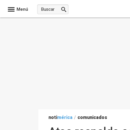
Menú
noti
mérica
/
comunicados