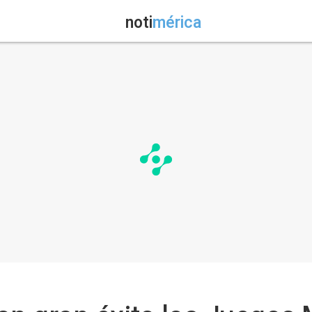
noti
mérica