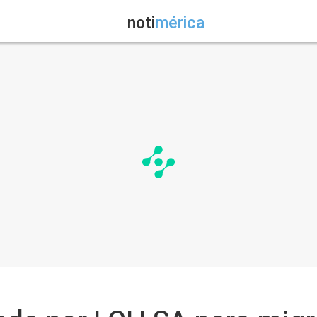
noti
mérica