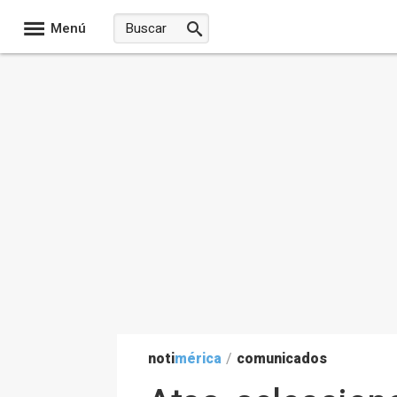
Menú
noti
mérica
/
comunicados