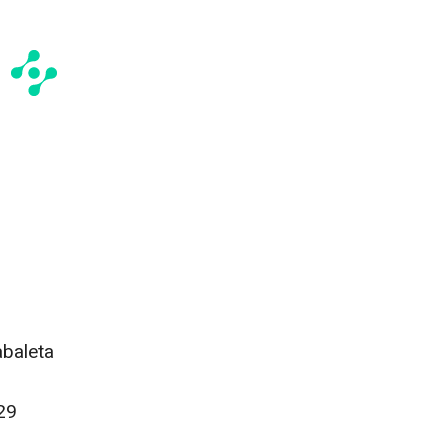
abaleta
29