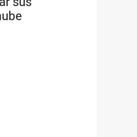
ar sus
nube