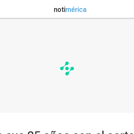
noti
mérica