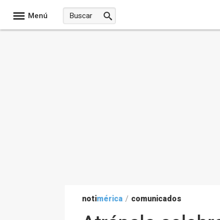
Menú
noti
mérica
/
comunicados