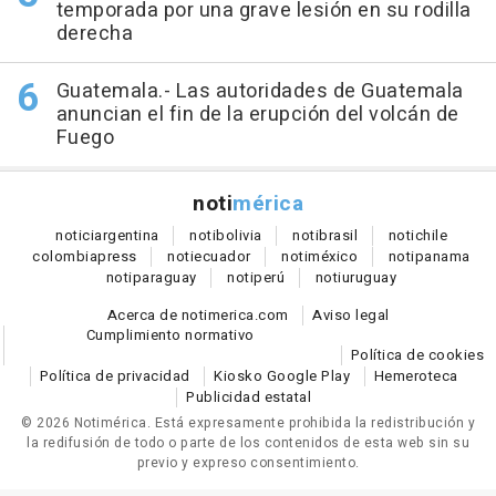
temporada por una grave lesión en su rodilla
derecha
Guatemala.- Las autoridades de Guatemala
anuncian el fin de la erupción del volcán de
Fuego
noti
mérica
notici
argentina
noti
bolivia
noti
brasil
noti
chile
colombia
press
noti
ecuador
noti
méxico
noti
panama
noti
paraguay
noti
perú
noti
uruguay
Acerca de notimerica.com
Aviso legal
Cumplimiento normativo
Política de cookies
Política de privacidad
Kiosko Google Play
Hemeroteca
Publicidad estatal
© 2026 Notimérica.
Está expresamente prohibida la redistribución y
la redifusión de todo o parte de los contenidos de esta web sin su
previo y expreso consentimiento.