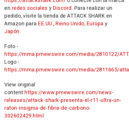
https://attackshark.com/
o conecte con la marca
en
redes sociales
y
Discord
. Para realizar un
pedido, visite la tienda de ATTACK SHARK en
Amazon para
EE.UU.
,
Reino Unido
,
Europa
y
Japón
.
Foto -
https://mma.prnewswire.com/media/2810122/A
Logo -
https://mma.prnewswire.com/media/2811665/atta
View original
content:
https://www.prnewswire.com/news-
releases/attack-shark-presenta-el-r11-ultra-un-
raton-insignia-de-fibra-de-carbono-
302602429.html