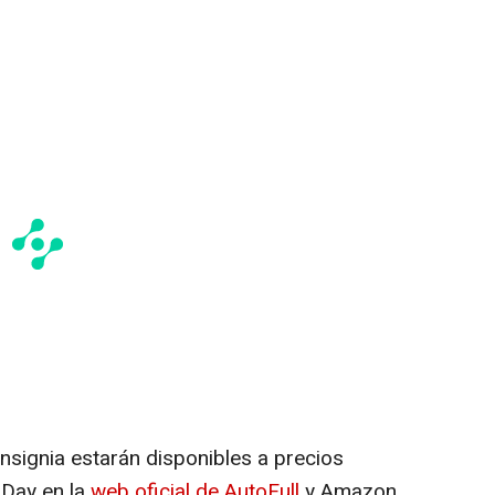
nsignia estarán disponibles a precios
 Day en la
web oficial de AutoFull
y Amazon