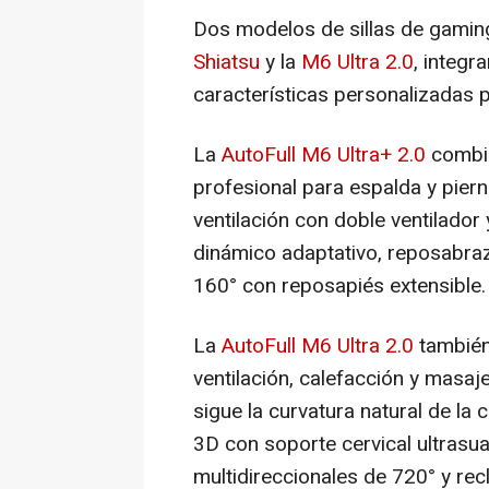
Dos modelos de sillas de gamin
Shiatsu
y la
M6 Ultra 2.0
, integr
características personalizadas p
La
AutoFull M6 Ultra+ 2.0
combi
profesional para espalda y piern
ventilación con doble ventilador
dinámico adaptativo, reposabra
160° con reposapiés extensible.
La
AutoFull M6 Ultra 2.0
también
ventilación, calefacción y masaj
sigue la curvatura natural de l
3D con soporte cervical ultrasu
multidireccionales de 720° y re