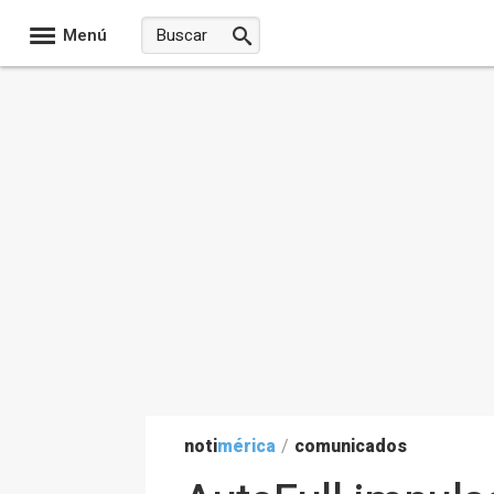
Menú
noti
mérica
/
comunicados