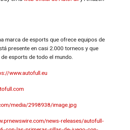
na marca de esports que ofrece equipos de
está presente en casi 2.000 torneos y que
de esports de todo el mundo.
ps://www.autofull.eu
ofull.com
.com/media/2998938/image.jpg
w.prnewswire.com/news-releases/autofull-
-con-las-primeras-sillas-de-juego-con-