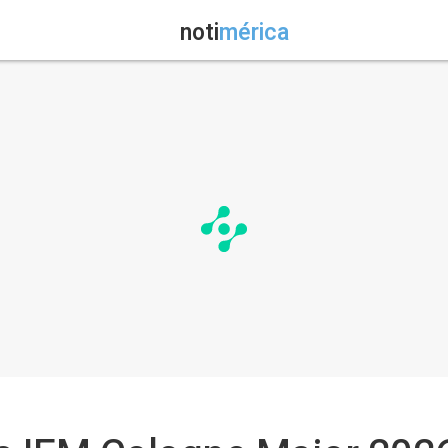
noti
mérica