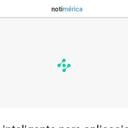
noti
mérica