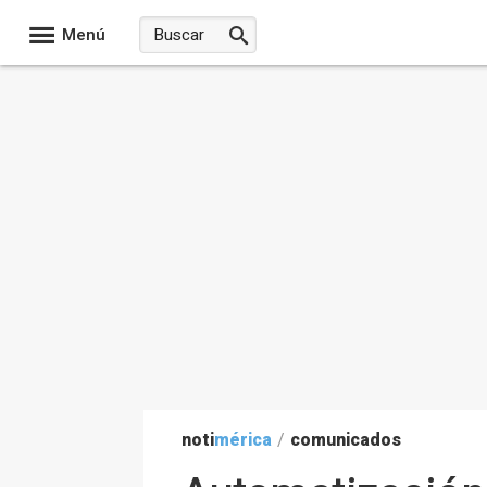
Menú
noti
mérica
/
comunicados