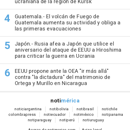
ucraniana de la región de Kursk
Guatemala.- El volcán de Fuego de
Guatemala aumenta su actividad y obliga a
las primeras evacuaciones
Japón.- Rusia afea a Japón que utilice el
aniversario del ataque de EEUU a Hiroshima
para criticar la guerra en Ucrania
EEUU propone ante la OEA "ir más allá"
contra "la dictadura" del matrimonio de
Ortega y Murillo en Nicaragua
noti
mérica
notici
argentina
noti
bolivia
noti
brasil
noti
chile
colombia
press
noti
ecuador
noti
méxico
noti
panama
noti
paraguay
noti
perú
noti
uruguay
Acerca de notimerica.com
Aviso legal