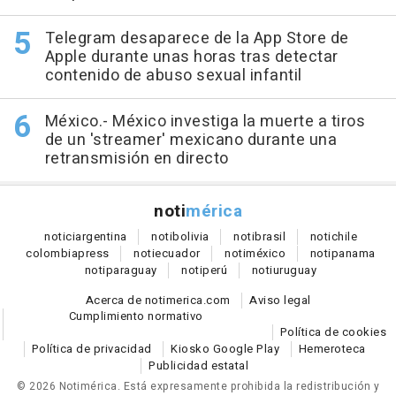
Telegram desaparece de la App Store de
Apple durante unas horas tras detectar
contenido de abuso sexual infantil
México.- México investiga la muerte a tiros
de un 'streamer' mexicano durante una
retransmisión en directo
noti
mérica
notici
argentina
noti
bolivia
noti
brasil
noti
chile
colombia
press
noti
ecuador
noti
méxico
noti
panama
noti
paraguay
noti
perú
noti
uruguay
Acerca de notimerica.com
Aviso legal
Cumplimiento normativo
Política de cookies
Política de privacidad
Kiosko Google Play
Hemeroteca
Publicidad estatal
© 2026 Notimérica.
Está expresamente prohibida la redistribución y