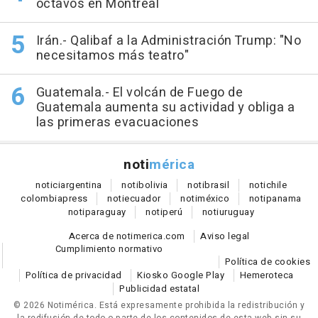
octavos en Montreal
Irán.- Qalibaf a la Administración Trump: "No
necesitamos más teatro"
Guatemala.- El volcán de Fuego de
Guatemala aumenta su actividad y obliga a
las primeras evacuaciones
noti
mérica
notici
argentina
noti
bolivia
noti
brasil
noti
chile
colombia
press
noti
ecuador
noti
méxico
noti
panama
noti
paraguay
noti
perú
noti
uruguay
Acerca de notimerica.com
Aviso legal
Cumplimiento normativo
Política de cookies
Política de privacidad
Kiosko Google Play
Hemeroteca
Publicidad estatal
© 2026 Notimérica.
Está expresamente prohibida la redistribución y
la redifusión de todo o parte de los contenidos de esta web sin su