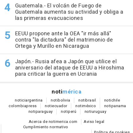
Guatemala.- El volcán de Fuego de
Guatemala aumenta su actividad y obliga a
las primeras evacuaciones
EEUU propone ante la OEA "ir más allá"
contra "la dictadura" del matrimonio de
Ortega y Murillo en Nicaragua
Japón.- Rusia afea a Japón que utilice el
aniversario del ataque de EEUU a Hiroshima
para criticar la guerra en Ucrania
noti
mérica
notici
argentina
noti
bolivia
noti
brasil
noti
chile
colombia
press
noti
ecuador
noti
méxico
noti
panama
noti
paraguay
noti
perú
noti
uruguay
Acerca de notimerica.com
Aviso legal
Cumplimiento normativo
Política de cookies