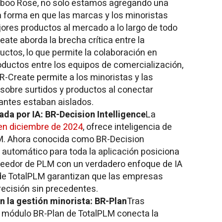
amboo Rose, no solo estamos agregando una
 forma en que las marcas y los minoristas
jores productos al mercado a lo largo de todo
reate aborda la brecha crítica entre la
ductos, lo que permite la colaboración en
roductos entre los equipos de comercialización,
R-Create permite a los minoristas y las
obre surtidos y productos al conectar
antes estaban aislados.
ada por IA: BR-Decision Intelligence
La
 en diciembre de 2024
, ofrece inteligencia de
LM. Ahora conocida como BR-Decision
e automático para toda la aplicación posiciona
eedor de PLM con un verdadero enfoque de IA
 de TotalPLM garantizan que las empresas
recisión sin precedentes.
n la gestión minorista: BR-Plan
Tras
el módulo BR-Plan de TotalPLM conecta la