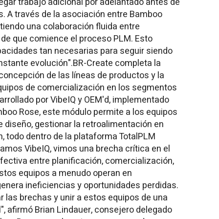
gar trabajo adicional por adelantado antes de
s. A través de la asociación entre Bamboo
tiendo una colaboración fluida entre
 de que comience el proceso PLM. Esto
apacidades tan necesarias para seguir siendo
stante evolución".BR-Create completa la
 concepción de las líneas de productos y la
quipos de comercialización en los segmentos
arrollado por VibeIQ y OEM'd, implementado
boo Rose, este módulo permite a los equipos
 diseño, gestionar la retroalimentación en
n, todo dentro de la plataforma TotalPLM
amos VibeIQ, vimos una brecha crítica en el
fectiva entre planificación, comercialización,
 Estos equipos a menudo operan en
enera ineficiencias y oportunidades perdidas.
r las brechas y unir a estos equipos de una
l", afirmó
Brian Lindauer
, consejero delegado