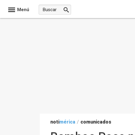
Menú
noti
mérica
/
comunicados