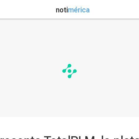
noti
mérica