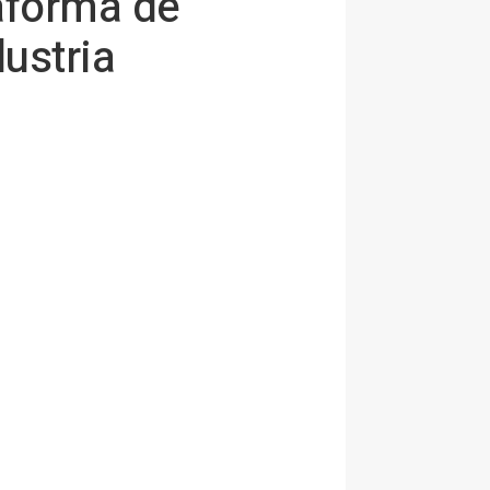
aforma de
ustria