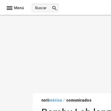
Menú
noti
mérica
/
comunicados