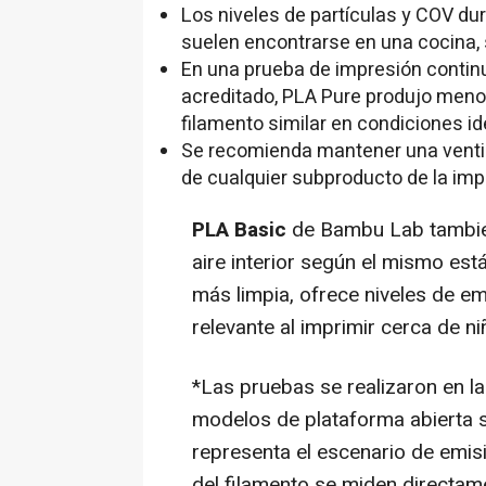
Los niveles de partículas y COV dur
suelen encontrarse en una cocina, 
En una prueba de impresión continu
acreditado, PLA Pure produjo men
filamento similar en condiciones id
Se recomienda mantener una ventil
de cualquier subproducto de la imp
PLA Basic
de Bambu Lab también 
aire interior según el mismo es
más limpia, ofrece niveles de e
relevante al imprimir cerca de 
*Las pruebas se realizaron en 
modelos de plataforma abierta si
representa el escenario de emis
del filamento se miden directame