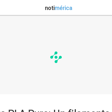
noti
mérica