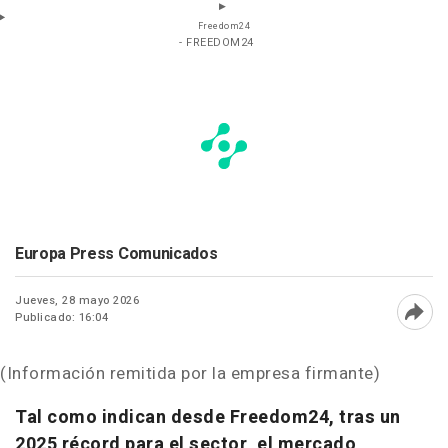
Freedom24
- FREEDOM24
Europa Press Comunicados
Jueves, 28 mayo 2026
Publicado: 16:04
Abri
(Información remitida por la empresa firmante)
Tal como indican desde Freedom24, tras un
2025 récord para el sector, el mercado