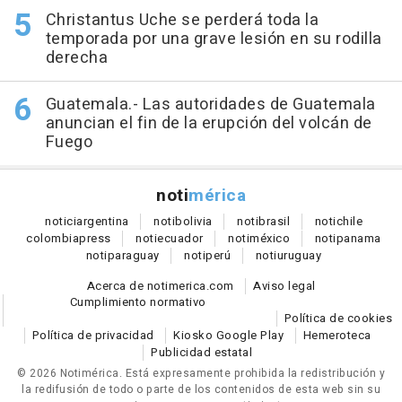
Christantus Uche se perderá toda la
temporada por una grave lesión en su rodilla
derecha
Guatemala.- Las autoridades de Guatemala
anuncian el fin de la erupción del volcán de
Fuego
noti
mérica
notici
argentina
noti
bolivia
noti
brasil
noti
chile
colombia
press
noti
ecuador
noti
méxico
noti
panama
noti
paraguay
noti
perú
noti
uruguay
Acerca de notimerica.com
Aviso legal
Cumplimiento normativo
Política de cookies
Política de privacidad
Kiosko Google Play
Hemeroteca
Publicidad estatal
© 2026 Notimérica.
Está expresamente prohibida la redistribución y
la redifusión de todo o parte de los contenidos de esta web sin su