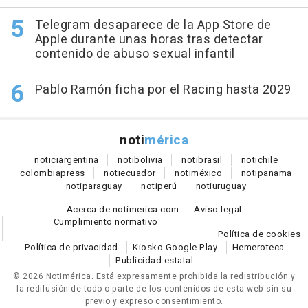
Telegram desaparece de la App Store de
Apple durante unas horas tras detectar
contenido de abuso sexual infantil
Pablo Ramón ficha por el Racing hasta 2029
noti
mérica
notici
argentina
noti
bolivia
noti
brasil
noti
chile
colombia
press
noti
ecuador
noti
méxico
noti
panama
noti
paraguay
noti
perú
noti
uruguay
Acerca de notimerica.com
Aviso legal
Cumplimiento normativo
Política de cookies
Política de privacidad
Kiosko Google Play
Hemeroteca
Publicidad estatal
© 2026 Notimérica.
Está expresamente prohibida la redistribución y
la redifusión de todo o parte de los contenidos de esta web sin su
previo y expreso consentimiento.