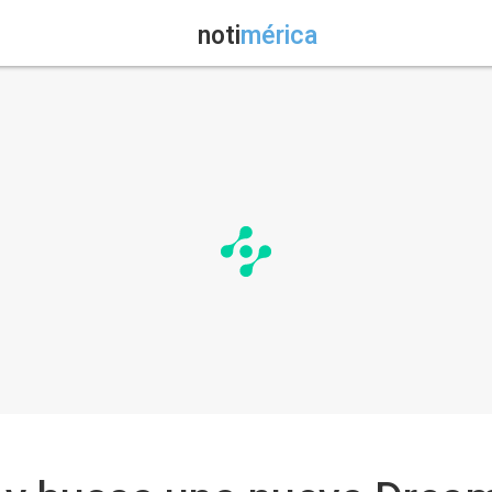
noti
mérica