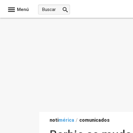
Menú
noti
mérica
/
comunicados