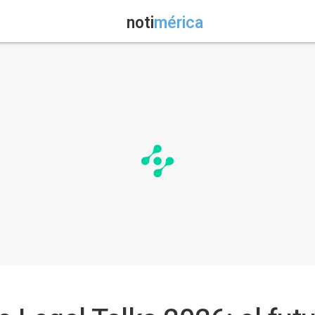
noti
mérica