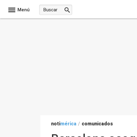
Menú
noti
mérica
/
comunicados