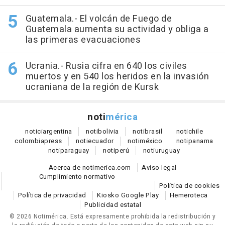
Guatemala.- El volcán de Fuego de
Guatemala aumenta su actividad y obliga a
las primeras evacuaciones
Ucrania.- Rusia cifra en 640 los civiles
muertos y en 540 los heridos en la invasión
ucraniana de la región de Kursk
noti
mérica
notici
argentina
noti
bolivia
noti
brasil
noti
chile
colombia
press
noti
ecuador
noti
méxico
noti
panama
noti
paraguay
noti
perú
noti
uruguay
Acerca de notimerica.com
Aviso legal
Cumplimiento normativo
Política de cookies
Política de privacidad
Kiosko Google Play
Hemeroteca
Publicidad estatal
© 2026 Notimérica.
Está expresamente prohibida la redistribución y