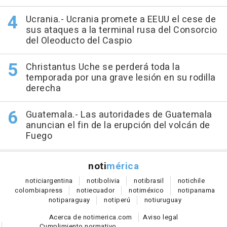
Ucrania.- Ucrania promete a EEUU el cese de
sus ataques a la terminal rusa del Consorcio
del Oleoducto del Caspio
Christantus Uche se perderá toda la
temporada por una grave lesión en su rodilla
derecha
Guatemala.- Las autoridades de Guatemala
anuncian el fin de la erupción del volcán de
Fuego
noti
mérica
notici
argentina
noti
bolivia
noti
brasil
noti
chile
colombia
press
noti
ecuador
noti
méxico
noti
panama
noti
paraguay
noti
perú
noti
uruguay
Acerca de notimerica.com
Aviso legal
Cumplimiento normativo