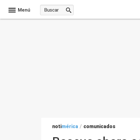
Menú
noti
mérica
/
comunicados