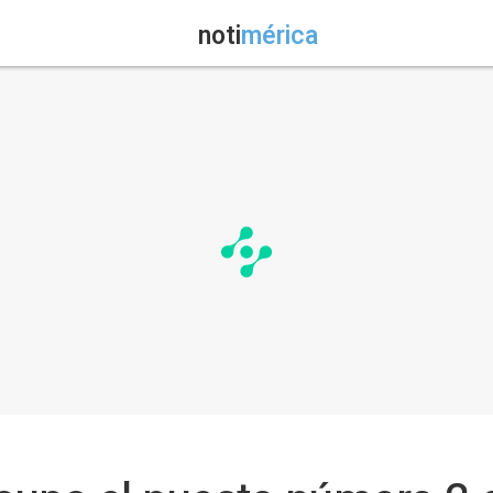
noti
mérica