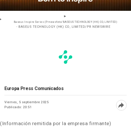
Baseus Inspire Series (Prnewsfoto/BASEUS TECHNOLOGY (HK) CO, LIMITED)
- BASEUS TECHNOLOGY (HK) CO, LIMITED/PR NEWSWIRE
Europa Press Comunicados
Viernes, 5 septiembre 2025
Publicado: 20:51
Abri
(Información remitida por la empresa firmante)