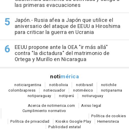
las primeras evacuaciones
Japón.- Rusia afea a Japón que utilice el
aniversario del ataque de EEUU a Hiroshima
para criticar la guerra en Ucrania
EEUU propone ante la OEA "ir más allá"
contra "la dictadura" del matrimonio de
Ortega y Murillo en Nicaragua
noti
mérica
notici
argentina
noti
bolivia
noti
brasil
noti
chile
colombia
press
noti
ecuador
noti
méxico
noti
panama
noti
paraguay
noti
perú
noti
uruguay
Acerca de notimerica.com
Aviso legal
Cumplimiento normativo
Política de cookies
Política de privacidad
Kiosko Google Play
Hemeroteca
Publicidad estatal