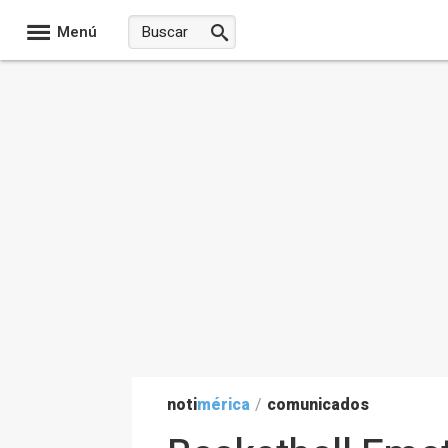
Menú
noti
mérica
/
comunicados