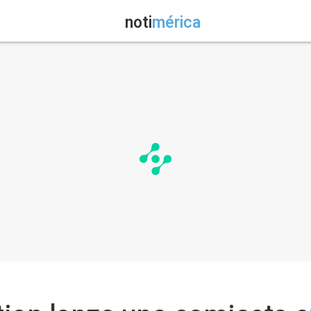
noti
mérica