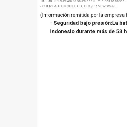
TIGGO8 CSH survives 53 hours and 51 minutes of continu
- CHERY AUTOMOBILE CO., LTD./PR NEWSWIRE
(Información remitida por la empresa 
- Seguridad bajo presión:La ba
indonesio durante más de 53 h