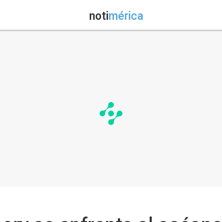
noti
mérica