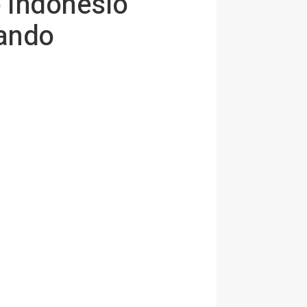
o indonesio
nando