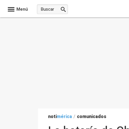
Menú
noti
mérica
/
comunicados