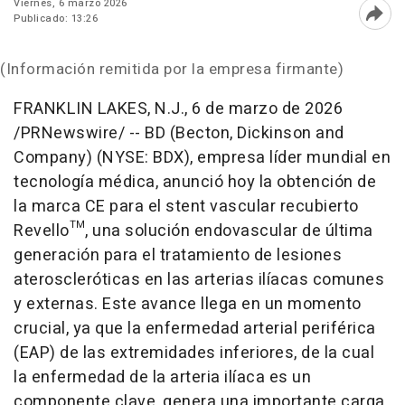
Viernes, 6 marzo 2026
Publicado: 13:26
Abri
(Información remitida por la empresa firmante)
FRANKLIN LAKES, N.J.
,
6 de marzo de 2026
/PRNewswire/ -- BD (Becton, Dickinson and
Company) (NYSE: BDX), empresa líder mundial en
tecnología médica, anunció hoy la obtención de
la marca CE para el stent vascular recubierto
Revello™, una solución endovascular de última
generación para el tratamiento de lesiones
ateroscleróticas en las arterias ilíacas comunes
y externas. Este avance llega en un momento
crucial, ya que la enfermedad arterial periférica
(EAP) de las extremidades inferiores, de la cual
la enfermedad de la arteria ilíaca es un
componente clave, genera una importante carga