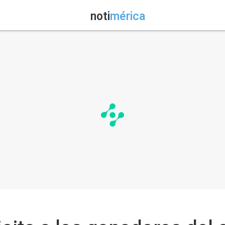
noti
mérica