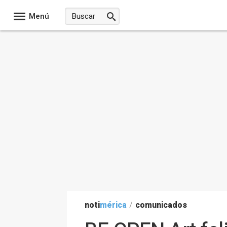
Menú
noti
mérica
/
comunicados