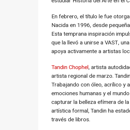
estudiar
Historia del Arte
en el C
En febrero, el título le fue otor
Nacida en 1996, desde pequeña s
Esta temprana inspiración impuls
que la llevó a unirse a VAST, 
apoya activamente a artistas loc
Tandin Chophel
, artista autodid
artista regional de marzo. Tandi
Trabajando con óleo, acrílico y a
emociones humanas y el mundo n
capturar la belleza efímera de la
artística formal, Tandin ha estad
través de libros.