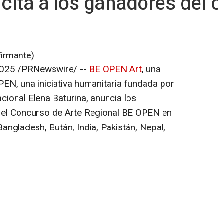
icita a los ganadores del 
firmante)
2025
/PRNewswire/ --
BE OPEN Art
, una
PEN, una iniciativa humanitaria fundada por
nacional
Elena Baturina
, anuncia los
del Concurso de Arte Regional BE OPEN en
Bangladesh
, Bután,
India
, Pakistán,
Nepal
,