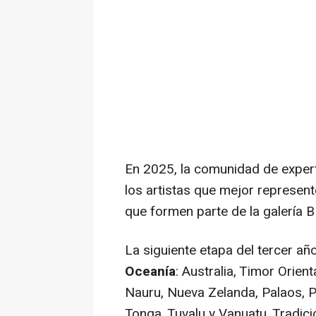
En 2025, la comunidad de exper
los artistas que mejor represente
que formen parte de la galería B
La siguiente etapa del tercer a
Oceanía
:
Australia
, Timor Orienta
Nauru
, Nueva Zelanda, Palaos,
Tonga
,
Tuvalu
y
Vanuatu
. Tradic