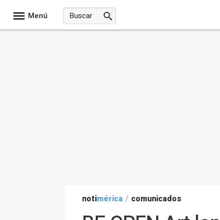
Menú
noti
mérica
/
comunicados