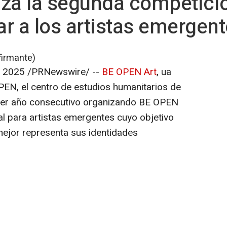
za la segunda competició
r a los artistas emergen
firmante)
e 2025
/PRNewswire/ --
BE OPEN Art
, ua
OPEN, el centro de estudios humanitarios de
rcer año consecutivo organizando
BE OPEN
al para artistas emergentes cuyo objetivo
mejor representa sus identidades