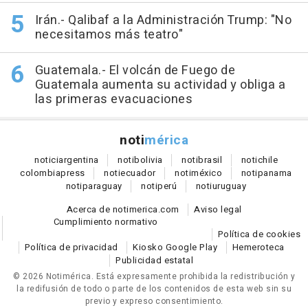
Irán.- Qalibaf a la Administración Trump: "No
necesitamos más teatro"
Guatemala.- El volcán de Fuego de
Guatemala aumenta su actividad y obliga a
las primeras evacuaciones
noti
mérica
notici
argentina
noti
bolivia
noti
brasil
noti
chile
colombia
press
noti
ecuador
noti
méxico
noti
panama
noti
paraguay
noti
perú
noti
uruguay
Acerca de notimerica.com
Aviso legal
Cumplimiento normativo
Política de cookies
Política de privacidad
Kiosko Google Play
Hemeroteca
Publicidad estatal
© 2026 Notimérica.
Está expresamente prohibida la redistribución y
la redifusión de todo o parte de los contenidos de esta web sin su
previo y expreso consentimiento.