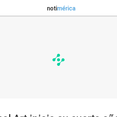
noti
mérica