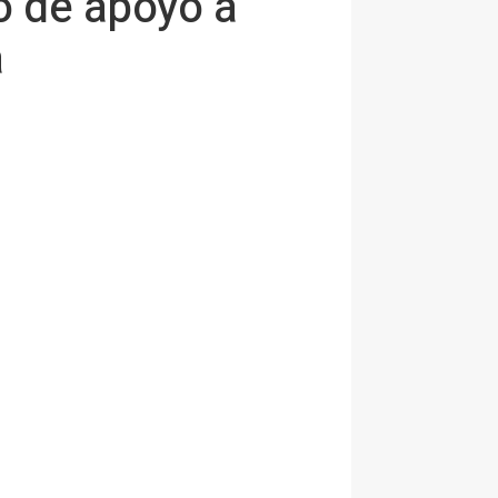
o de apoyo a
a