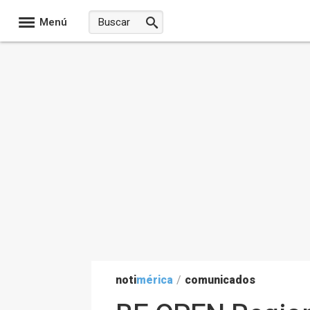
Menú
noti
mérica
/
comunicados