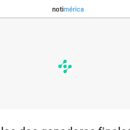
noti
mérica