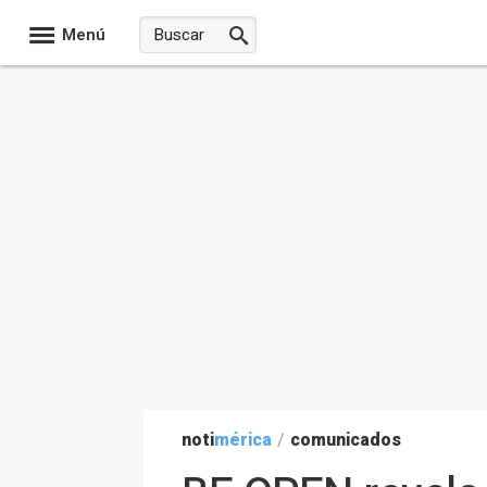
Menú
noti
mérica
/
comunicados