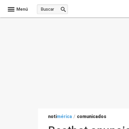
Menú
noti
mérica
/
comunicados