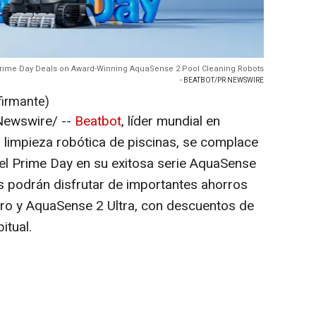
rime Day Deals on Award-Winning AquaSense 2 Pool Cleaning Robots
- BEATBOT/PR NEWSWIRE
firmante)
ewswire/ --
Beatbot
, líder mundial en
a limpieza robótica de piscinas, se complace
del Prime Day en su exitosa serie AquaSense
ntes podrán disfrutar de importantes ahorros
o y AquaSense 2 Ultra, con descuentos de
itual.