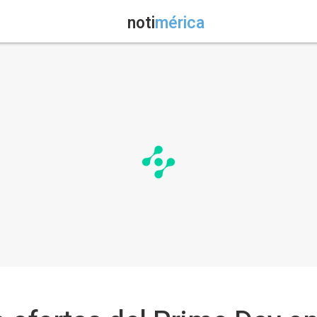
noti
mérica