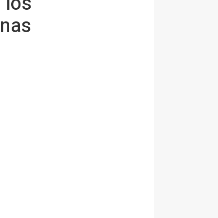
 los
inas