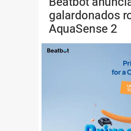
Beatbot anuncia
galardonados ro
AquaSense 2