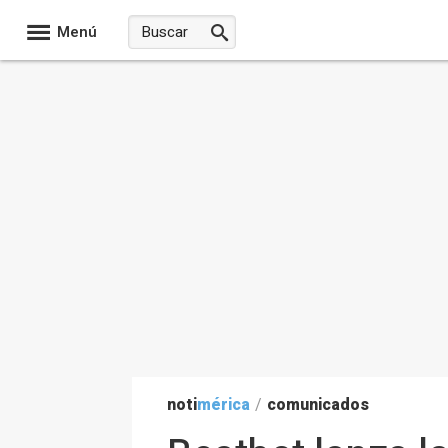
Menú
noti
mérica
/
comunicados