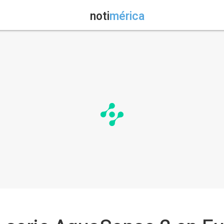
noti
mérica