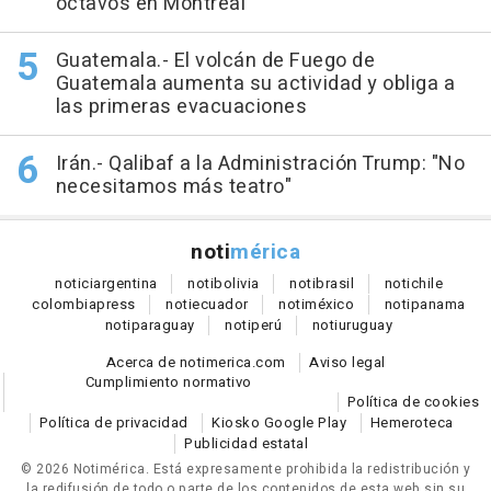
octavos en Montreal
Guatemala.- El volcán de Fuego de
Guatemala aumenta su actividad y obliga a
las primeras evacuaciones
Irán.- Qalibaf a la Administración Trump: "No
necesitamos más teatro"
noti
mérica
notici
argentina
noti
bolivia
noti
brasil
noti
chile
colombia
press
noti
ecuador
noti
méxico
noti
panama
noti
paraguay
noti
perú
noti
uruguay
Acerca de notimerica.com
Aviso legal
Cumplimiento normativo
Política de cookies
Política de privacidad
Kiosko Google Play
Hemeroteca
Publicidad estatal
© 2026 Notimérica.
Está expresamente prohibida la redistribución y
la redifusión de todo o parte de los contenidos de esta web sin su