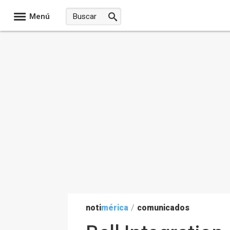
Menú
noti
mérica
/
comunicados