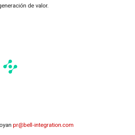
generación de valor.
loyan
pr@bell-integration.com