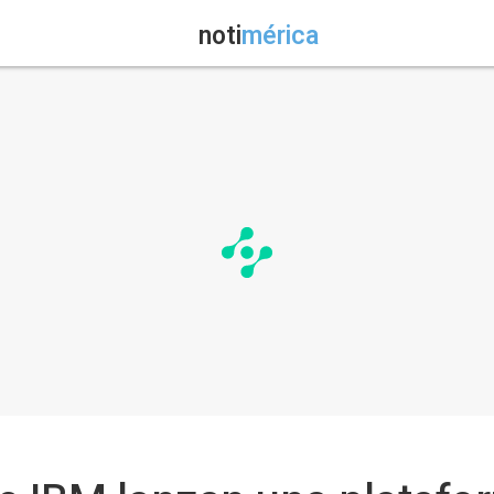
noti
mérica