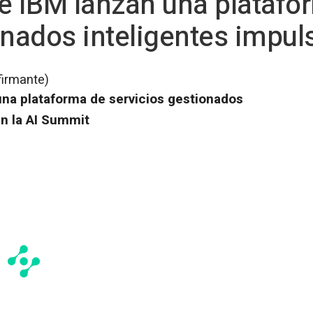
n e IBM lanzan una platafo
onados inteligentes impul
firmante)
 una plataforma de servicios gestionados
en la AI Summit