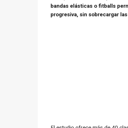
bandas elásticas o
fitballs
perm
progresiva, sin sobrecargar las
El estudio ofrece más de 40 cl