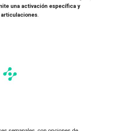
ite una activación específica y
 articulaciones
.
ases semanales, con opciones de