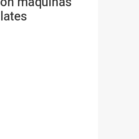
 con máquinas
lates