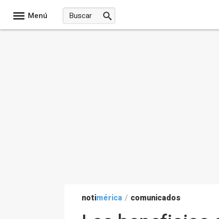
Menú
noti
mérica
/
comunicados