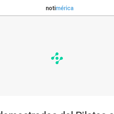
noti
mérica