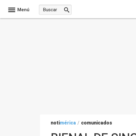
Menú
noti
mérica
/
comunicados