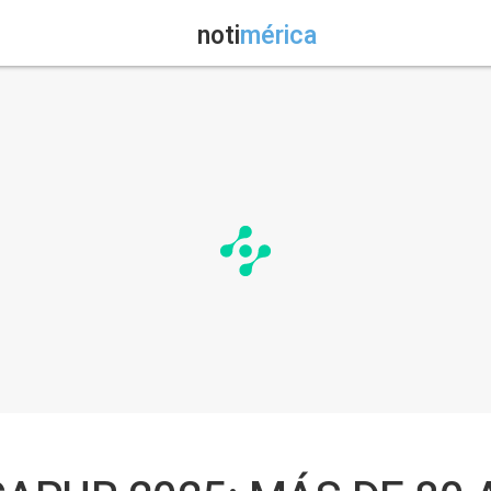
noti
mérica