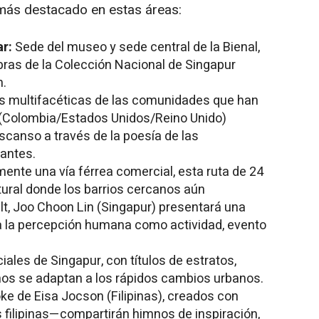
o más destacado en estas áreas:
ar:
Sede del
museo y sede central de la Bienal,
bras de la Colección Nacional de Singapur
n.
ias multifacéticas de las comunidades que han
(
Colombia
/Estados Unidos/Reino Unido)
escanso a través de la poesía de las
antes.
ente una vía férrea comercial, esta ruta de 24
ural donde los barrios cercanos aún
lt,
Joo Choon Lin
(Singapur) presentará una
ta la percepción humana como actividad, evento
ales de Singapur, con títulos de estratos,
nos se adaptan a los rápidos cambios urbanos.
oke de
Eisa Jocson
(Filipinas), creados con
 filipinas—compartirán himnos de inspiración,