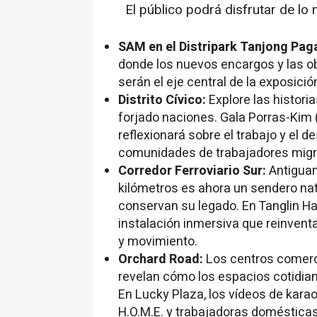
El público podrá disfrutar de l
SAM en el Distripark Tanjong Pag
donde los nuevos encargos y las o
serán el eje central de la exposició
Distrito Cívico:
Explore las histor
forjado naciones.
Gala Porras-Kim
reflexionará sobre el trabajo y el d
comunidades de trabajadores migr
Corredor Ferroviario Sur:
Antiguam
kilómetros es ahora un sendero nat
conservan su legado. En Tanglin Ha
instalación inmersiva que reinven
y movimiento.
Orchard Road:
Los centros comerci
revelan cómo los espacios cotidia
En Lucky Plaza, los vídeos de kara
H.O.M.E. y trabajadoras domésticas