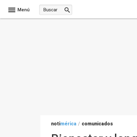
Menú
noti
mérica
/
comunicados