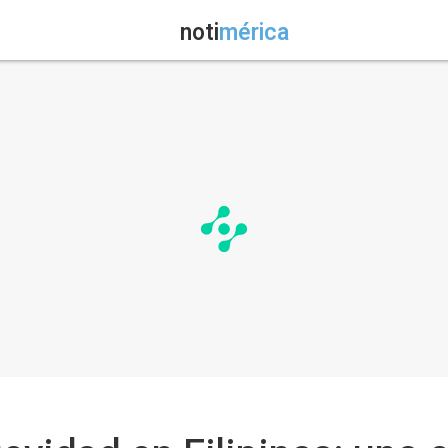
noti
mérica