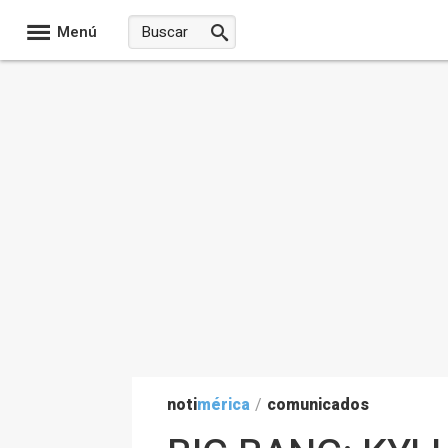
Menú
noti
mérica
/
comunicados