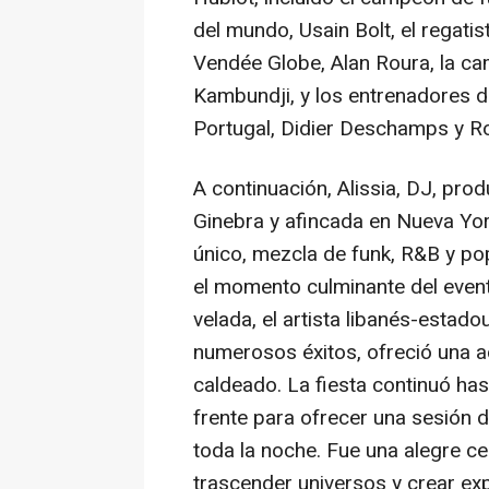
del mundo, Usain Bolt, el regatist
Vendée Globe,
Alan Roura
, la c
Kambundji, y los entrenadores de
Portugal
,
Didier Deschamps
y Ro
A continuación, Alissia, DJ, pro
Ginebra y afincada en
Nueva Yo
único, mezcla de funk, R&B y pop
el momento culminante del evento
velada, el artista libanés-estad
numerosos éxitos, ofreció una 
caldeado. La fiesta continuó ha
frente para ofrecer una sesión d
toda la noche. Fue una alegre ce
trascender universos y crear exp