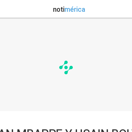
noti
mérica