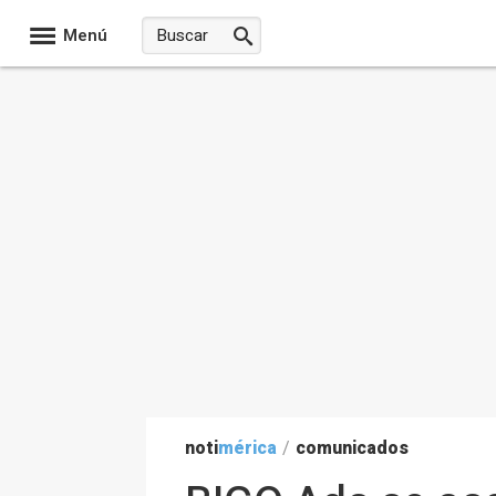
Menú
noti
mérica
/
comunicados