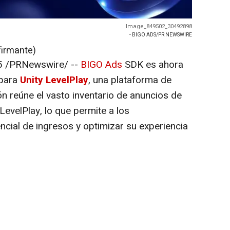
Image_849502_30492898
- BIGO ADS/PR NEWSWIRE
firmante)
5
/PRNewswire/ --
BIGO Ads
SDK es ahora
 para
Unity LevelPlay
, una plataforma de
ón reúne el vasto inventario de anuncios de
LevelPlay, lo que permite a los
ncial de ingresos y optimizar su experiencia