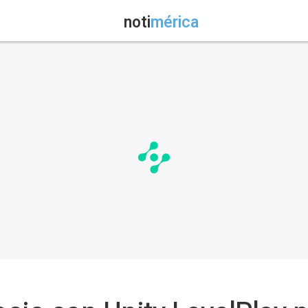
noti
mérica