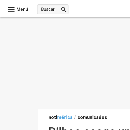
Menú
noti
mérica
/
comunicados