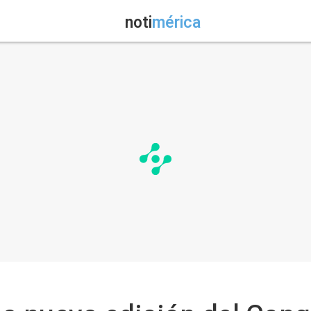
noti
mérica