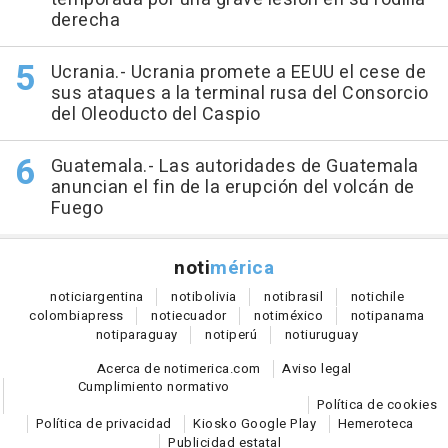
derecha
Ucrania.- Ucrania promete a EEUU el cese de
sus ataques a la terminal rusa del Consorcio
del Oleoducto del Caspio
Guatemala.- Las autoridades de Guatemala
anuncian el fin de la erupción del volcán de
Fuego
noti
mérica
notici
argentina
noti
bolivia
noti
brasil
noti
chile
colombia
press
noti
ecuador
noti
méxico
noti
panama
noti
paraguay
noti
perú
noti
uruguay
Acerca de notimerica.com
Aviso legal
Cumplimiento normativo
Política de cookies
Política de privacidad
Kiosko Google Play
Hemeroteca
Publicidad estatal