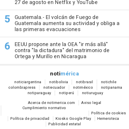
27 de agosto en Netflix y YouTube
Guatemala.- El volcán de Fuego de
Guatemala aumenta su actividad y obliga a
las primeras evacuaciones
EEUU propone ante la OEA "ir más allá"
contra "la dictadura" del matrimonio de
Ortega y Murillo en Nicaragua
noti
mérica
notici
argentina
noti
bolivia
noti
brasil
noti
chile
colombia
press
noti
ecuador
noti
méxico
noti
panama
noti
paraguay
noti
perú
noti
uruguay
Acerca de notimerica.com
Aviso legal
Cumplimiento normativo
Política de cookies
Política de privacidad
Kiosko Google Play
Hemeroteca
Publicidad estatal