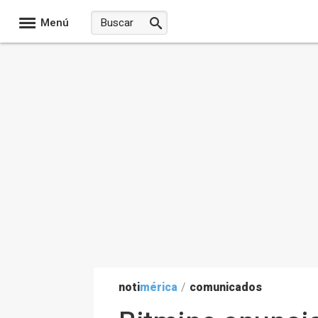
Menú
noti
mérica
/
comunicados