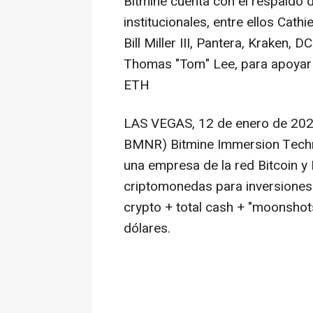
Bitmine cuenta con el respaldo 
institucionales, entre ellos C
Bill Miller III, Pantera, Kraken, D
Thomas "Tom" Lee, para apoyar e
ETH
LAS VEGAS
,
12 de enero de 20
BMNR) Bitmine Immersion Technol
una empresa de la red Bitcoin y
criptomonedas para inversiones 
crypto +
total cash + "moonsho
dólares.