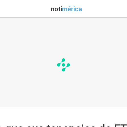
noti
mérica