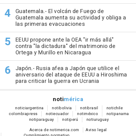
Guatemala.- El volcán de Fuego de
Guatemala aumenta su actividad y obliga a
las primeras evacuaciones
EEUU propone ante la OEA "ir más allá"
contra "la dictadura" del matrimonio de
Ortega y Murillo en Nicaragua
Japón.- Rusia afea a Japón que utilice el
aniversario del ataque de EEUU a Hiroshima
para criticar la guerra en Ucrania
noti
mérica
notici
argentina
noti
bolivia
noti
brasil
noti
chile
colombia
press
noti
ecuador
noti
méxico
noti
panama
noti
paraguay
noti
perú
noti
uruguay
Acerca de notimerica.com
Aviso legal
Cumplimiento normativo