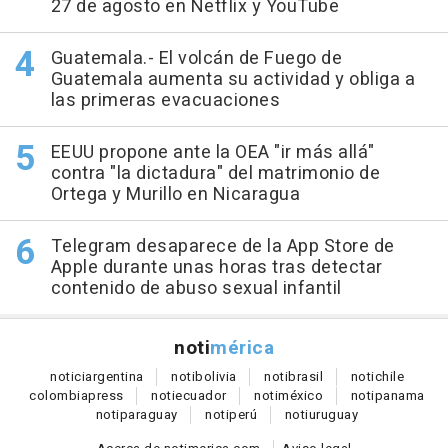
27 de agosto en Netflix y YouTube
Guatemala.- El volcán de Fuego de
Guatemala aumenta su actividad y obliga a
las primeras evacuaciones
EEUU propone ante la OEA "ir más allá"
contra "la dictadura" del matrimonio de
Ortega y Murillo en Nicaragua
Telegram desaparece de la App Store de
Apple durante unas horas tras detectar
contenido de abuso sexual infantil
noti
mérica
notici
argentina
noti
bolivia
noti
brasil
noti
chile
colombia
press
noti
ecuador
noti
méxico
noti
panama
noti
paraguay
noti
perú
noti
uruguay